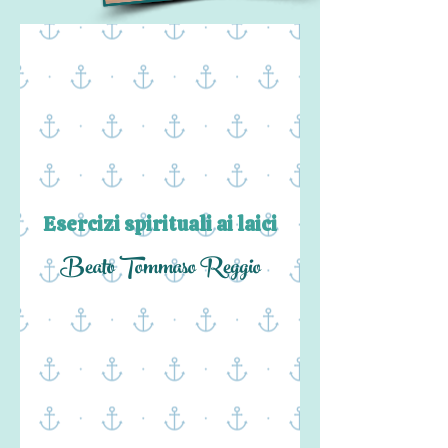
Esercizi spirituali ai laici
Beato Tommaso Reggio