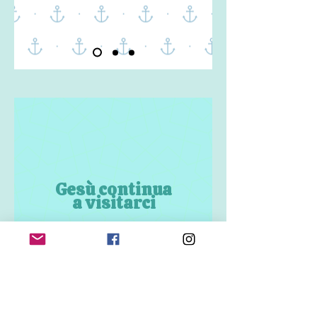
Gesù continua
a visitarci
Dai commenti ai Vangeli della
domenica
Beato Tommaso Reggio