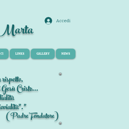
Accedi
a Marta
CI
LINKS
GALLERY
NEWS
rispetto,
 Gesù Cristo...
ialità
ovialità".”
(Padre Fondatore)