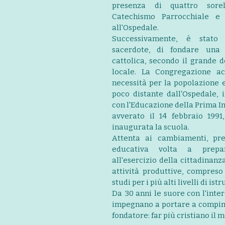
presenza di quattro sore
Catechismo Parrocchiale e 
all'Ospedale.
Successivamente, è stato 
sacerdote, di fondare una 
cattolica, secondo il grande 
locale. La Congregazione a
necessità per la popolazione e
poco distante dall'Ospedale, i
con l'Educazione della Prima In
avverato il 14 febbraio 1991
inaugurata la scuola.
Attenta ai cambiamenti, pr
educativa volta a prepa
all'esercizio della cittadinanz
attività produttive, compreso
studi per i più alti livelli di ist
Da 30 anni le suore con l'inte
impegnano a portare a compime
fondatore: far più cristiano il 