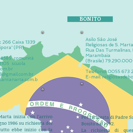
BONITO
Asilo São José
k 266 Caixa 1339
Religiosas de S. Mart
ipora' (PR)
Rua Das Turmalinas, 
Marambaia
84585 comunità
(Brasile) 79.290.000
5 scuola
com.br
Telefono: 0055 673 
@gmail.com.br
E-mail:
religiosasdeb
santanarta.com.b
arta inizia con l'arrivo
Per richiesta di Padre 
ugno 1986 su richiesta del
Bonito dal 1992.
utto ebbe inizio con la
La richiesta di ques