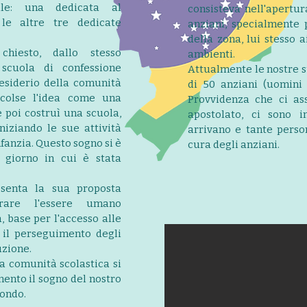
lle: una dedicata al
consisteva nell'apertu
le altre tre dedicate
anziani, specialmente 
della zona, lui stesso 
chiesto, dallo stesso
ambienti.
scuola di confessione
Attualmente le nostre s
desiderio della comunità
di 50 anziani (uomini
ccolse l'idea come una
Provvidenza che ci as
 poi costruì una scuola,
apostolato, ci sono i
niziando le sue attività
arrivano e tante perso
fanzia. Questo sogno si è
cura degli anziani.
, giorno in cui è stata
esenta la sua proposta
rare l'essere umano
a, base per l'accesso alle
 il perseguimento degli
ruzione.
ra comunità scolastica si
nto il sogno del nostro
mondo.