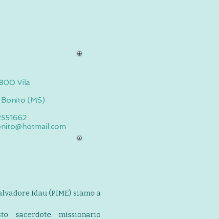
a
800 Vila
 Bonito (MS)
2551662
onito@hotmail.com
Salvadore Idau (PIME) siamo a
to sacerdote missionario