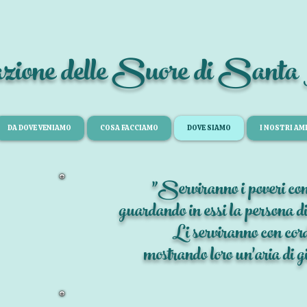
azione delle Suore di Sant
DA DOVE VENIAMO
COSA FACCIAMO
DOVE SIAMO
I NOSTRI AMI
"Serviranno i poveri con 
guardando in essi la persona di
Li serviranno con cord
mostrando loro un'aria di gi