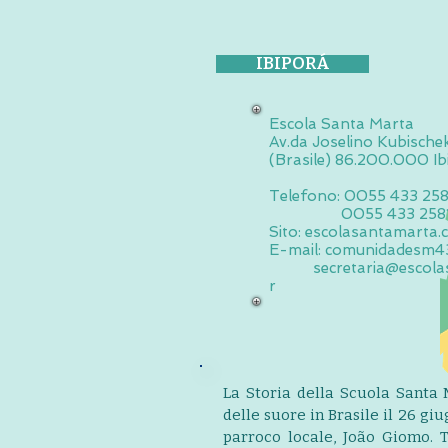
IBIPORÁ
Escola Santa Marta
Av.da Joselino Kubische
(Brasile) 86.200.000 Ib
Telefono: 0055 433 25
0055 433 258110
Sito: escolasantamarta.
E-mail:
comunidadesm43
secretaria@escola
r
La Storia della Scuola Santa M
delle suore in Brasile il 26 gi
parroco locale, João Giomo. T