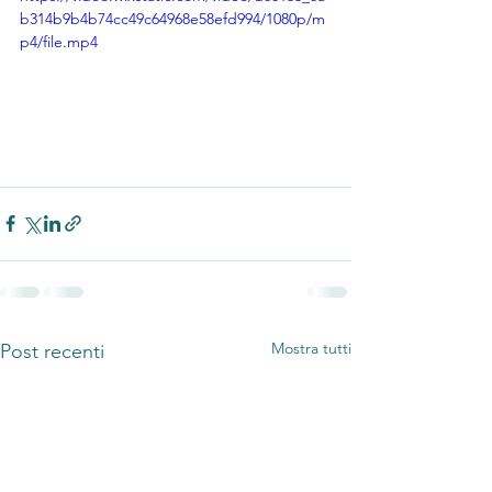
b314b9b4b74cc49c64968e58efd994/1080p/m
p4/file.mp4
Mostra tutti
Post recenti