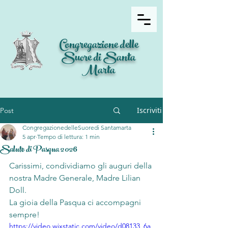
Congregazione delle
Suore di Santa
Marta
Iscriviti
Post
CongregazionedelleSuoredi Santamarta
5 apr
Tempo di lettura: 1 min
Saluto di Pasqua 2026
Carissimi, condividiamo gli auguri della 
nostra Madre Generale, Madre Lilian 
Doll.
La gioia della Pasqua ci accompagni 
sempre!
https://video.wixstatic.com/video/d08133_6a