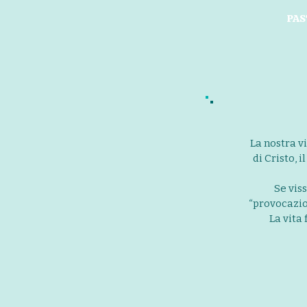
PAS
La nostra vi
di Cristo, 
Se viss
“provocazio
La vita 