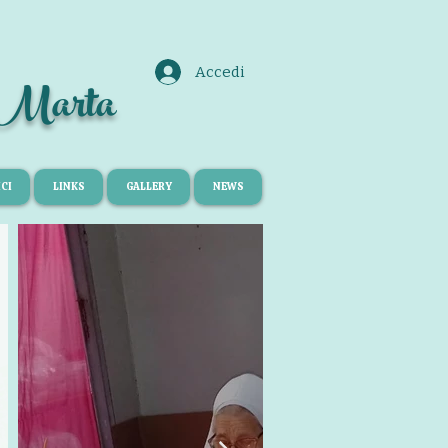
Accedi
a Marta
CI
LINKS
GALLERY
NEWS